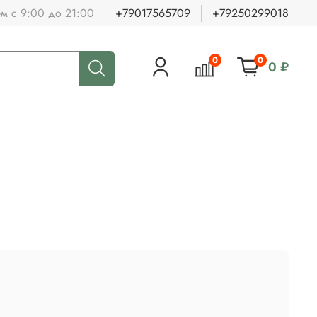
ем с 9:00 до 21:00
+79017565709
+79250299018
0
0
0 ₽