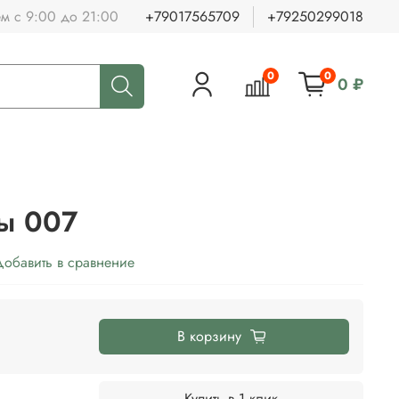
ем с 9:00 до 21:00
+79017565709
+79250299018
0
0
0 ₽
ты 007
обавить в сравнение
В корзину
Купить в 1 клик