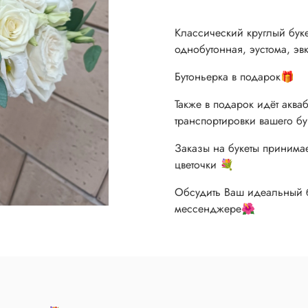
Классический круглый букет
однобутонная, эустома, эв
Бутоньерка в подарок🎁
Также в подарок идёт акв
транспортировки вашего бу
Заказы на букеты принимае
цветочки 💐
Обсудить Ваш идеальный б
мессенджере🌺